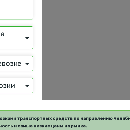
ка
евозке
озки
озками транспортных средств по направлению Челяби
ость и самые низкие цены на рынке.