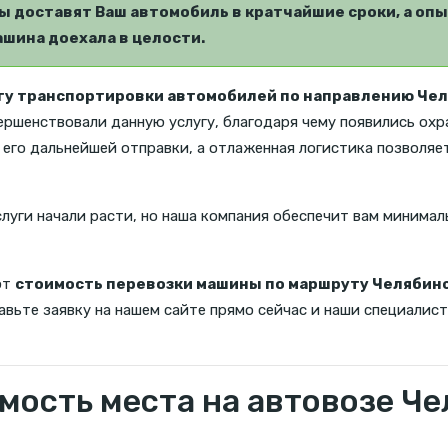
 доставят Ваш автомобиль в кратчайшие сроки, а опы
шина доехала в целости.
гу транспортировки автомобилей по направлению Чел
вершенствовали данную услугу, благодаря чему появились охр
его дальнейшей отправки, а отлаженная логистика позволяе
слуги начали расти, но наша компания обеспечит вам минимал
ют
стоимость перевозки машины по маршруту Челябин
вьте заявку на нашем сайте прямо сейчас и наши специалист
мость места на автовозе Че