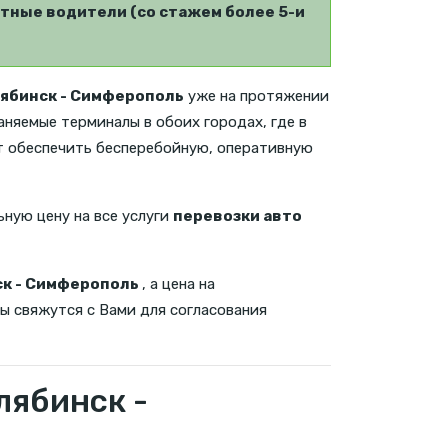
тные водители (со стажем более 5-и
ябинск - Симферополь
уже на протяжении
аняемые терминалы в обоих городах, где в
т обеспечить бесперебойную, оперативную
ьную цену на все услуги
перевозки авто
ск - Симферополь
, а цена на
ы свяжутся с Вами для согласования
лябинск -