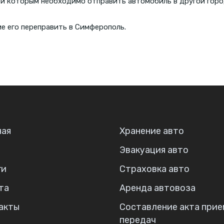
 и которым необходимо отправить автомобиль в другой горо
е его переправить в Симферополь.
ная
Хранение авто
Эвакуация авто
ги
Страховка авто
та
Аренда автовоза
акты
Составление акта прие
передач