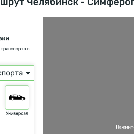
шрут Челябинск - Симферо
зки
 транспорта в
спорта
Универсал