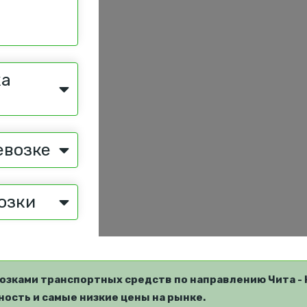
ка
евозке
озки
озками транспортных средств по направлению Чита - 
ость и самые низкие цены на рынке.