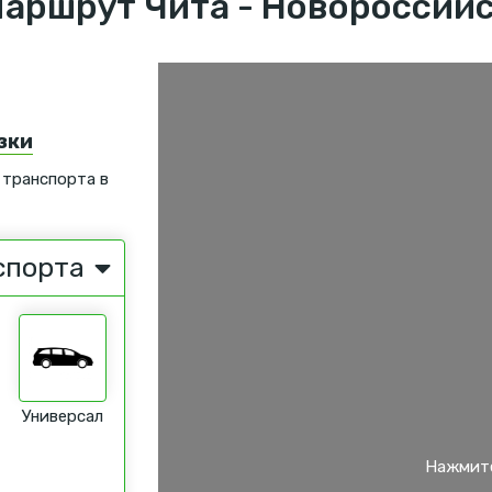
аршрут Чита - Новороссий
зки
 транспорта в
спорта
Универсал