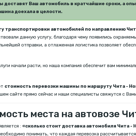
 доставят Ваш автомобиль в кратчайшие сроки, а опы
шина доехала в целости.
гу транспортировки автомобилей по направлению Чит
ствовали данную услугу, благодаря чему появились охраняем
льнейшей отправки, а отлаженная логистика позволяет обес
слуги начали расти, но наша компания обеспечит вам минимал
ют
стоимость перевозки машины по маршруту Чита - Н
ашем сайте прямо сейчас и наши специалисты свяжутся с Вами
мость места на автовозе Чи
является :
«сколько стоит доставка автомобиля Чита - 
 необходимо понимать, что каждая перевозка рассчитывается