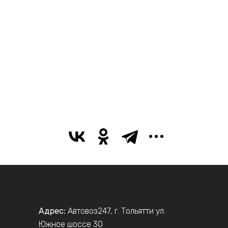
Адрес:
Автовоз247
,
г. Тольятти
ул.
Южное шоссе 30