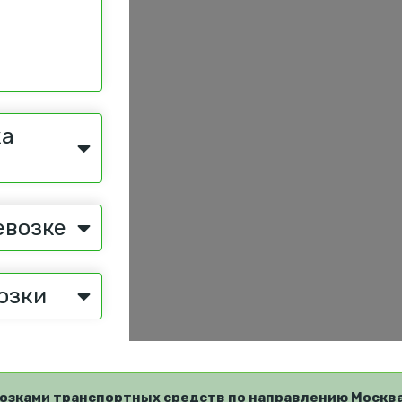
ка
евозке
озки
озками транспортных средств по направлению Москва 