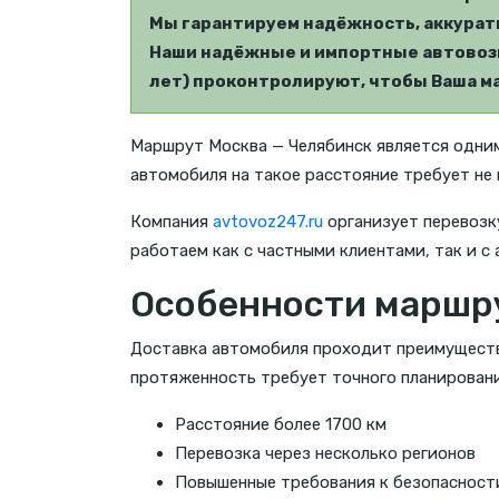
Мы гарантируем надёжность, аккуратн
Наши надёжные и импортные автовозы
лет) проконтролируют, чтобы Ваша ма
Маршрут Москва — Челябинск является одним
автомобиля на такое расстояние требует не 
Компания
avtovoz247.ru
организует перевозк
работаем как с частными клиентами, так и с
Особенности маршру
Доставка автомобиля проходит преимуществ
протяженность требует точного планировани
Расстояние более 1700 км
Перевозка через несколько регионов
Повышенные требования к безопасност