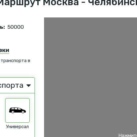
Маршрут Москва - Челябинс
ь:
50000
зки
 транспорта в
спорта
Универсал