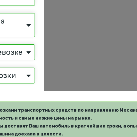
ка
евозке
озки
озками транспортных средств по направлению Москва 
ость и самые низкие цены на рынке.
 доставят Ваш автомобиль в кратчайшие сроки, а опы
шина доехала в целости.