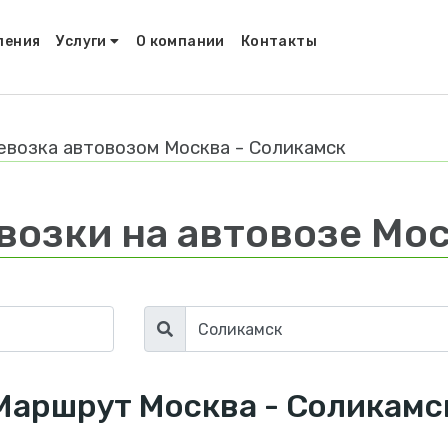
ления
Услуги
О компании
Контакты
евозка автовозом Москва - Соликамск
возки на автовозе Мос
Маршрут Москва - Соликамс