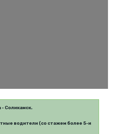
- Соликамск.
тные водители (со стажем более 5-и