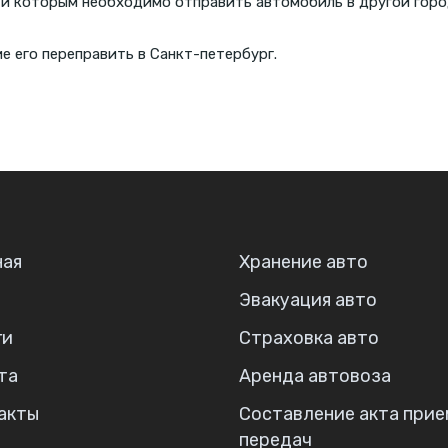
 и которым необходимо отправить автомобиль в другой горо
 его переправить в Санкт-петербург.
ная
Хранение авто
Эвакуация авто
ги
Страховка авто
та
Аренда автовоза
акты
Составление акта прие
передач