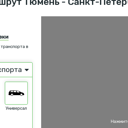
шрут Тюмень - Санкт-Петер
зки
 транспорта в
спорта
Универсал