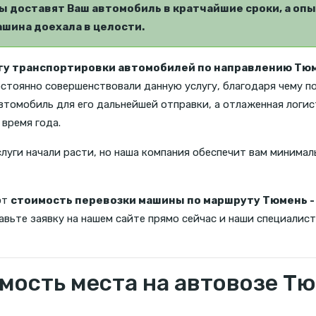
 доставят Ваш автомобиль в кратчайшие сроки, а опы
шина доехала в целости.
гу транспортировки автомобилей по направлению Тюм
постоянно совершенствовали данную услугу, благодаря чему 
автомобиль для его дальнейшей отправки, а отлаженная логи
время года.
слуги начали расти, но наша компания обеспечит вам минимал
ют
стоимость перевозки машины по маршруту Тюмень -
вьте заявку на нашем сайте прямо сейчас и наши специалист
мость места на автовозе Тю