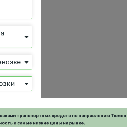
ка
евозке
озки
озками транспортных средств по направлению Тюмень
ость и самые низкие цены на рынке.