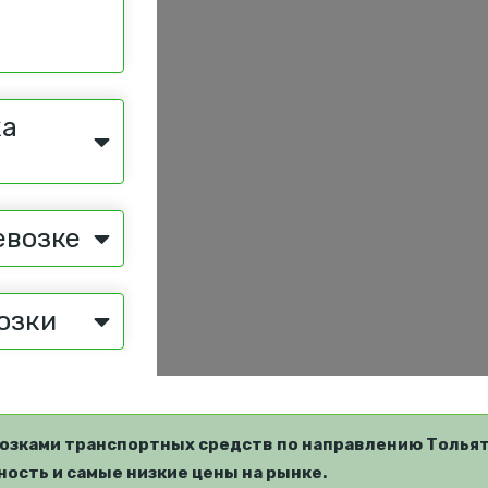
ка
евозке
озки
озками транспортных средств по направлению Тольят
ость и самые низкие цены на рынке.