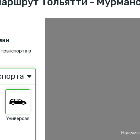
аршрут Тольятти - Мурман
зки
 транспорта в
спорта
Универсал