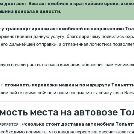
 доставят Ваш автомобиль в кратчайшие сроки, а опы
шина доехала в целости.
гу транспортировки автомобилей по направлению Тол
вершенствовали данную услугу, благодаря чему появились охр
его дальнейшей отправки, а отлаженная логистика позволяе
слуги начали расти, но наша компания обеспечит вам минимал
ют
стоимость перевозки машины по маршруту Тольятти
ашем сайте прямо сейчас и наши специалисты свяжутся с Вами
мость места на автовозе То
является :
«сколько стоит доставка автомобиля Тольятт
 необходимо понимать, что каждая перевозка рассчитывается